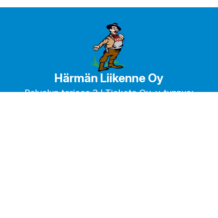
Härmän Liikenne Oy
Palvelun tarjoaa 3J Tickets Oy, y-tunnus:
3452258-7
OSOITE
YHTEYSTIEDOT
Knuuttilanraitti 10
Y-tunnus
:
0472209-4
62300
Alahärmä
06 484 8749
harmanliikenne@harmanliike
VERKKOSIVU
https://harmanliikenne.fi