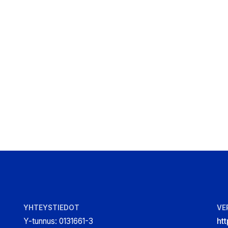
YHTEYSTIEDOT
VE
Y-tunnus
:
0131661-3
htt