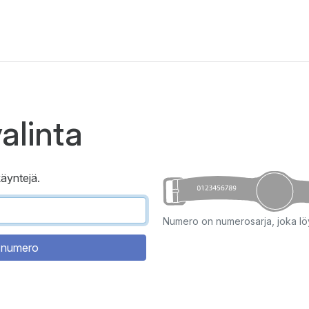
alinta
äyntejä.
Numero on numerosarja, joka lö
 numero