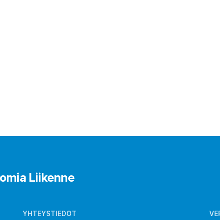
omia Liikenne
YHTEYSTIEDOT
VE